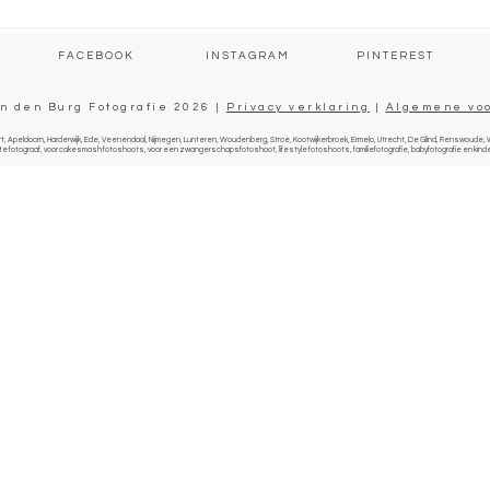
F A C E B O O K
I N S T A G R A M
P I N T E R E S T
n den Burg Fotografie 2026 |
Privacy verklaring
|
Algemene vo
sfoort, Apeldoorn, Harderwijk, Ede, Veenendaal, Nijmegen, Lunteren, Woudenberg, Stroe, Kootwijkerbroek, Ermelo, Utrecht, De Glind, Renswou
te fotograaf, voor cakesmash fotoshoots, voor een zwangerschapsfotoshoot, lifestyle fotoshoots, familiefotografie, babyfotografie en kinder