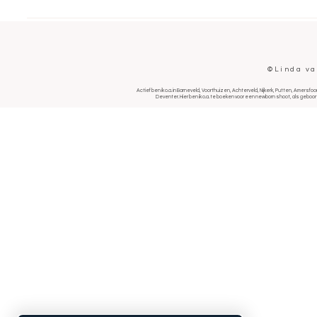
©Linda va
Actief ben ik o.a. in Barneveld, Voorthuizen, Achterveld, Nijkerk, Putten, Amer
Deventer. Hier ben ik o.a. te boeken voor een newborn shoot, als geboor