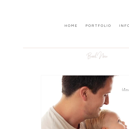
H O M E
P O R T F O L I O
I N F 
Book Now