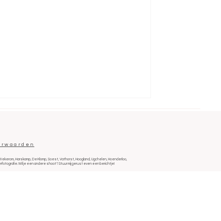
orwaarden
de, Wekerom, Harskamp, De Klomp, Soest, Vathorst, Hoogland, Ugchelen, Hoenderloo,
fotografie. Wil je een andere shoot? Stuur mij gerust even een berichtje!