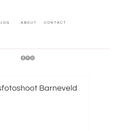
 L O G
A B O U T
C O N T A C T
Fotostud
aanwezi
fotoshoot Barneveld