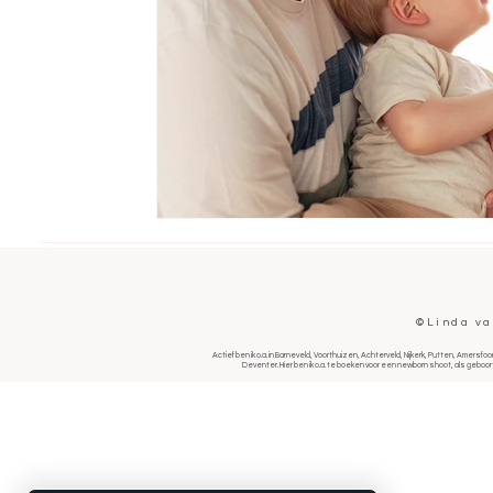
©Linda va
Actief ben ik o.a. in Barneveld, Voorthuizen, Achterveld, Nijkerk, Putten, Amer
Deventer. Hier ben ik o.a. te boeken voor een newborn shoot, als geboor