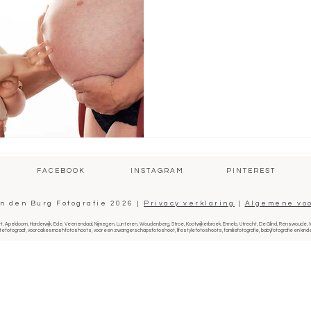
F A C E B O O K
I N S T A G R A M
P I N T E R E S T
n den Burg Fotografie 2026 |
Privacy verklaring
|
Algemene vo
sfoort, Apeldoorn, Harderwijk, Ede, Veenendaal, Nijmegen, Lunteren, Woudenberg, Stroe, Kootwijkerbroek, Ermelo, Utrecht, De Glind, Renswou
te fotograaf, voor cakesmash fotoshoots, voor een zwangerschapsfotoshoot, lifestyle fotoshoots, familiefotografie, babyfotografie en kinder