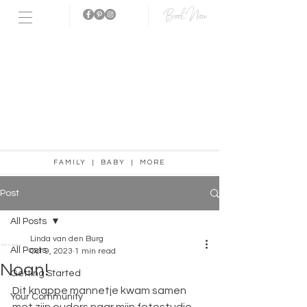
Book Now
Fotostudio
aanwezig!
FAMILY | BABY | MORE
Post
All Posts
Linda van den Burg
All Posts
Oct 9, 2023
1 min read
Noan!
Getting Started
Dit knappe mannetje kwam samen 
Your Community