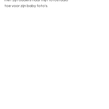
met zijn ouders naar mijn fotostudio 
toe voor zijn baby foto's. 