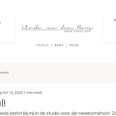
B
O
FAMILY | BABY | MORE
munity
g
Oct 10, 2022
1 min read
l!
as laatst bij mij in de studio voor zijn newbornshoot. Zo 