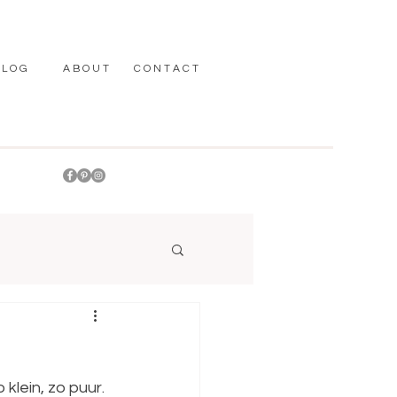
 L O G
A B O U T
C O N T A C T
Fotostud
aanwezi
klein, zo puur. 