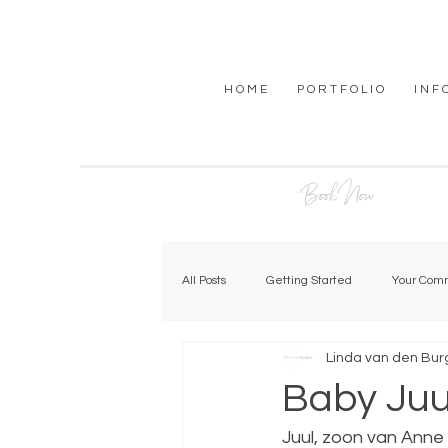
H O M E
P O R T F O L I O
I N F 
Book Now
All Posts
Getting Started
Your Com
Linda van den Bur
Baby Juu
Juul, zoon van Anne w