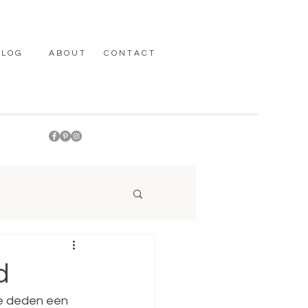
 L O G
A B O U T
C O N T A C T
Fotostud
aanwezi
d
We deden een 