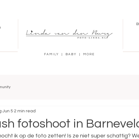
B
O
FAMILY | BABY | MORE
munity
g
Jun 5
2 min read
h fotoshoot in Barnevel
ocht ik op de foto zetten! Is ze niet super schattig? 