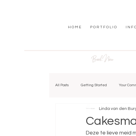
H O M E
P O R T F O L I O
I N F 
Book Now
All Posts
Getting Started
Your Com
Linda van den Bur
Cakesmas
Deze te lieve meid m