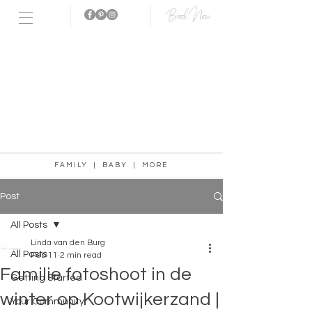
Book Now
Fotostudio
aanwezig!
FAMILY | BABY | MORE
Post
All Posts
Linda van den Burg
All Posts
Feb 11
2 min read
Familie fotoshoot in de
Getting Started
winter op Kootwijkerzand |
Your Community