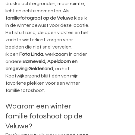
drukke achtergronden, maar ruimte, 
licht en echte momenten. Als 
familiefotograaf op de Veluwe
 kies ik 
in de winter bewust voor deze locatie. 
Het stuifzand, de open vlaktes en het 
zachte winterlicht zorgen voor 
beelden die niet snel vervelen.
Ik ben 
Foto Linda
, werkzaam in onder 
andere 
Barneveld, Apeldoorn en 
omgeving Gelderland
, en het 
Kootwijkerzand blijft één van mijn 
favoriete plekken voor een winter 
familie fotoshoot.
Waarom een winter 
familie fotoshoot op de 
Veluwe?
De Veluwe is in elk seizoen mooi, maar 