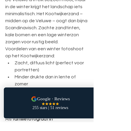
in de winter krijgt het landschap iets 
minimalistisch. Het Kootwijkerzand – 
midden op de Veluwe – oogt dan bijna 
Scandinavisch. Zachte zandtinten, 
kale bomen en een lage winterzon 
zorgen voor rustig beeld.
Voordelen van een winter fotoshoot 
op het Kootwijkerzand:
Zacht, diffuus licht (perfect voor 
portretten)
Minder drukte dan in lente of 
zomer
Neutrale kleuren die rust brengen 
in de foto
Warme kleding geeft 
automatisch sfeer en diepte
Als 
familiefotograaf in 
Gelderland
 merk ik dat gezinnen in de 