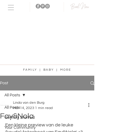
Book Now
Fotostudio
aanwezig!
FAMILY | BABY | MORE
Post
All Posts
Linda van den Burg
All Posts
Mar 14, 2023
1 min read
Fay&Nola
Getting Started
Een kleine preview van de leuke 
Your Community