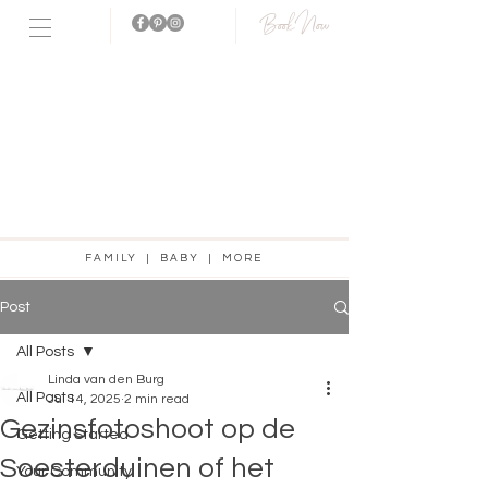
Book Now
Fotostudio
aanwezig!
FAMILY | BABY | MORE
Post
All Posts
Linda van den Burg
All Posts
Jul 14, 2025
2 min read
Gezinsfotoshoot op de
Getting Started
Soesterduinen of het
Your Community