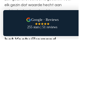
elk gezin dat waarde hecht aan 
echte, herkenbare beelden.
Boek jouw fotoshoot in 
de Soesterduinen of op 
het Kootwijkerzand
Wil je een professionele 
gezinsfotoshoot op de 
Soesterduinen of het 
Kootwijkerzand
? Neem vrijblijvend 
contact op met 
Foto Linda
. We kijken 
samen welke locatie het beste bij jullie 
gezin past en plannen een moment 
waarop jullie kunnen genieten van een 
ontspannen fotosessie.