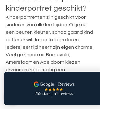
kinderportret geschikt?
Kinderportretten zijn geschikt voor 
kinderen van alle leeftijden. Of je nu 
een peuter, kleuter, schoolgaand kind 
of tiener wilt laten fotograferen, 
iedere leeftijd heeft zijn eigen charme.
Veel gezinnen uit Barneveld, 
Amersfoort en Apeldoorn kiezen 
ervoor om regelmatig een 
kinderportret te laten maken, zodat 
de groei en ontwikkeling van hun 
kinderen op een bijzondere manier 
wordt vastgelegd.
Kinderfotograaf 
Barneveld, dichtbij 
Amersfoort en Apeldoorn