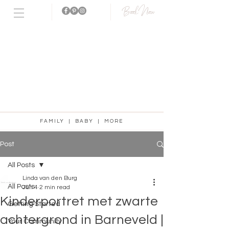
Book Now
Fotostudio
aanwezig!
FAMILY | BABY | MORE
Post
All Posts
Linda van den Burg
All Posts
Jun 4
2 min read
Kinderportret met zwarte
Getting Started
achtergrond in Barneveld |
Your Community