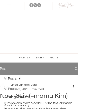
Book Now
Fotostudio
aanwezig!
FAMILY | BABY | MORE
Post
All Posts
Linda van den Burg
All Posts
Feb 22, 2023
1 min read
Noah&Liv (+mama Kim)
Getting Started
Kim kwam met Noah&Liv koffie drinken 
Your Community