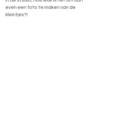
in de studio, hoe leuk is het om dan 
even een foto te maken van de 
kleintjes?!