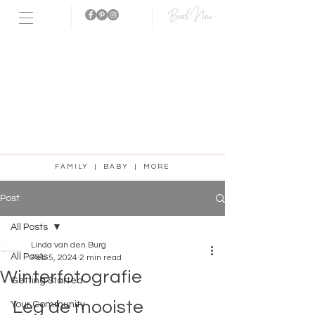
Book Now
Fotostudio
aanwezig!
FAMILY | BABY | MORE
Post
All Posts
Linda van den Burg
All Posts
Feb 5, 2024
2 min read
Winterfotografie
Getting Started
Leg de mooiste 
Your Community